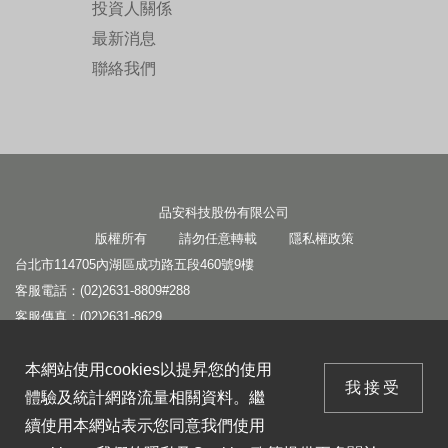
投資人關係
最新消息
聯絡我們
品安科技股份有限公司
版權所有 請勿任意轉載
隱私權政策
台北市114705內湖區成功路五段460號9樓
客服電話：(02)2631-8809#288
客服傳真：(02)2631-8629
客服信箱：
service1@panram.com.tw
本網站使用cookies以提昇您的使用
本網站使用cookies以提昇您的使用
業務信箱：
leo@panram.com.tw
我接受
體驗及統計網路流量相關資料。繼
我接受
營運中心：基隆市206007七堵區工建南路2-2號
體驗及統計網路流量相關資料。繼
續使用本網站表示您同意我們使用
二廠：基隆市206007七堵區工建北路16號
續使用本網站表示您同意我們使用
cookies。我們的
隱私及Cookies政策
提供更多關於
Copyright © Panram International Corporation. All Rights Reserved.