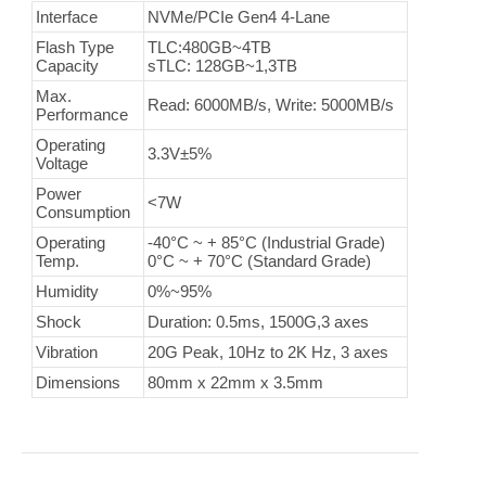
Interface
NVMe/PCIe Gen4 4-Lane
Flash Type
TLC:480GB~4TB
Capacity
sTLC: 128GB~1,3TB
Max.
Read: 6000MB/s, Write: 5000MB/s
Performance
Operating
3.3V±5%
Voltage
Power
<7W
Consumption
Operating
-40°C ~ + 85°C (Industrial Grade)
Temp.
0°C ~ + 70°C (Standard Grade)
Humidity
0%~95%
Shock
Duration: 0.5ms, 1500G,3 axes
Vibration
20G Peak, 10Hz to 2K Hz, 3 axes
Dimensions
80mm x 22mm x 3.5mm