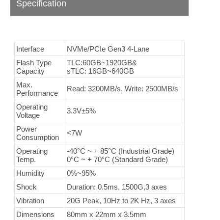
Specification
Interface
NVMe/PCIe Gen3 4-Lane
Flash Type
TLC:60GB~1920GB&
Capacity
sTLC: 16GB~640GB
Max.
Read: 3200MB/s, Write: 2500MB/s
Performance
Operating
3.3V±5%
Voltage
Power
<7W
Consumption
Operating
-40°C ~ + 85°C (Industrial Grade)
Temp.
0°C ~ + 70°C (Standard Grade)
Humidity
0%~95%
Shock
Duration: 0.5ms, 1500G,3 axes
Vibration
20G Peak, 10Hz to 2K Hz, 3 axes
Dimensions
80mm x 22mm x 3.5mm