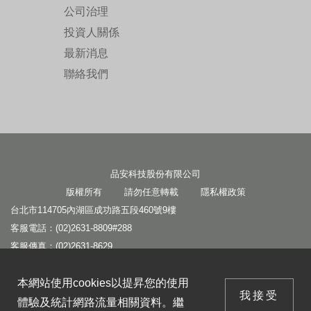
公司治理
投資人關係
最新消息
聯絡我們
品安科技股份有限公司
版權所有 請勿任意轉載
隱私權政策
台北市114705內湖區成功路五段460號9樓
客服電話：(02)2631-8809#288
客服傳真：(02)2631-8629
客服信箱：
service1@panram.com.tw
本網站使用cookies以提昇您的使用
本網站使用cookies以提昇您的使用
業務信箱：
leo@panram.com.tw
我接受
體驗及統計網路流量相關資料。繼
我接受
營運中心：基隆市206007七堵區工建南路2-2號
體驗及統計網路流量相關資料。繼
續使用本網站表示您同意我們使用