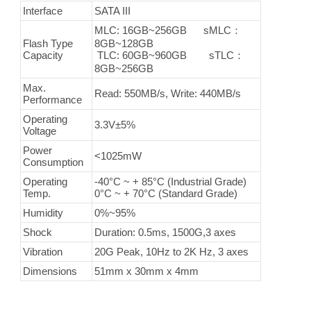
Interface
SATA III
MLC: 16GB~256GB sMLC：
Flash Type
8GB~128GB
Capacity
TLC: 60GB~960GB sTLC：
8GB~256GB
Max.
Read: 550MB/s, Write: 440MB/s
Performance
Operating
3.3V±5%
Voltage
Power
<1025mW
Consumption
Operating
-40°C ~ + 85°C (Industrial Grade)
Temp.
0°C ~ + 70°C (Standard Grade)
Humidity
0%~95%
Shock
Duration: 0.5ms, 1500G,3 axes
Vibration
20G Peak, 10Hz to 2K Hz, 3 axes
Dimensions
51mm x 30mm x 4mm