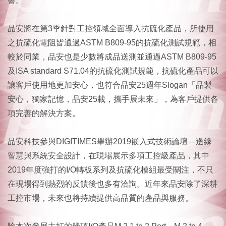
響。
品安將在第3季針對工控領域全面導入抗硫化產品，所使用
之抗硫化電阻皆通過ASTM B809-95的抗硫化測試規範，相
較於同業，品安也是少數將成品送測並通過ASTM B809-95
及ISA standard S71.04的抗硫化測試規範，抗硫化產品可以
讓客戶使用地更加安心，也符合品安25週年Slogan「品製
安心，獨家記憶，品安25載，攜手展未來」，為客戶提供各
項完善的解決方案。
品安科技參與DIGITIMES舉辦2019嵌入式技術論壇—邊緣
智慧與系統安全設計，在現場展示多項工控級產品，其中
2019年度強打的I/O轉板系列及抗硫化模組最受關注，不只
在現場得到熱烈的反饋後也多有洽詢。近年來品安除了深耕
工控市場，未來也將持續提供高品質的產品與服務。