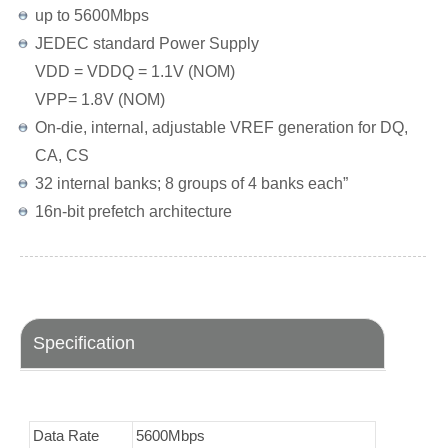
up to 5600Mbps
JEDEC standard Power Supply
VDD = VDDQ = 1.1V (NOM)
VPP= 1.8V (NOM)
On-die, internal, adjustable VREF generation for DQ,
CA, CS
32 internal banks; 8 groups of 4 banks each”
16n-bit prefetch architecture
Specification
Data Rate
5600Mbps