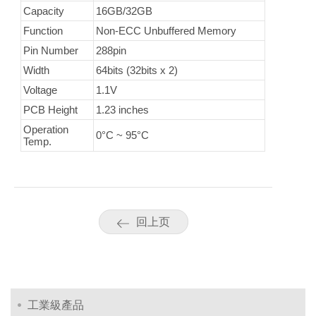
Capacity
16GB/32GB
Function
Non-ECC Unbuffered Memory
Pin Number
288pin
Width
64bits (32bits x 2)
Voltage
1.1V
PCB Height
1.23 inches
Operation
0°C ~ 95°C
Temp.
回上页
工業級產品