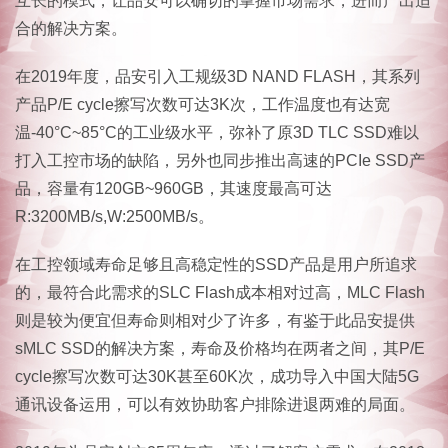
互长的模式，让品安可以确切的掌握市场需求，进而产出适
合的解决方案。
在2019年度，品安引入工规级3D NAND FLASH，其系列
产品P/E cycle擦写次数可达3K次，工作温度也有达宽
温-40°C~85°C的工业级水平，弥补了原3D TLC SSD难以
打入工控市场的缺陷，另外也同步推出高速的PCIe SSD产
品，容量有120GB~960GB，其速度最高可达
R:3200MB/s,W:2500MB/s。
在工控领域寿命足够且高稳定性的SSD产品是用户所追求
的，最符合此需求的SLC Flash成本相对过高，MLC Flash
则是较为便宜但寿命则相对少了许多，有鉴于此品安提供
sMLC SSD的解决方案，寿命及价格均在两者之间，其P/E
cycle擦写次数可达30K甚至60K次，成功导入中国大陆5G
通讯设备运用，可以有效协助客户排除进退两难的局面。