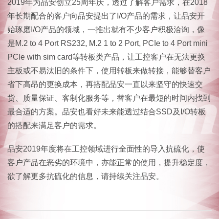
2019年为品安创立25周年庆，透过了解客户需求，在2018
年长期配合的客户向品安提出了I/O产品的需求，让品安开
始琢磨I/O产品的领域，一推出就有不少客户积极洽询，像
是M.2 to 4 Port RS232, M.2 1 to 2 Port, PCIe to 4 Port mini
PCIe with sim card等转板类产品，让工控客户在无法更换
主板或不易汰旧的条件下，使用转板来做转接，能够替客户
省下高昂的更换成本，再搭配品安一直以来坚守的快速交
货、质量保证、客制化服务等，替客户在最短的时间内找到
最合适的方案。品安也看好未来能透过结合SSD及I/O转板
的搭配来满足客户的需求。
品安2019年度将在工控领域进行全面性的导入抗硫化，使
客户产品在恶劣的环境中，亦能正常的使用，提升稳定度，
欲了解更多抗硫化的信息，请持续关注品安。